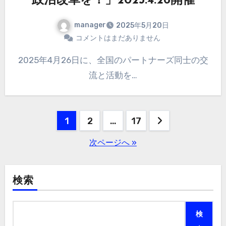
政治改革を！」2025.4.26開催
manager
2025年5月20日
コメントはまだありません
2025年4月26日に、全国のパートナーズ同士の交
流と活動を…
投
1
2
…
17
稿
次ページへ »
の
ペ
検索
ー
検
ジ